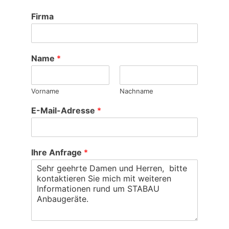
Firma
A
Name
*
n
f
r
Vorname
Nachname
a
g
E-Mail-Adresse
*
e
*
A
n
Ihre Anfrage
*
f
r
a
g
e