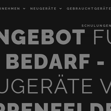
modal-check
RNEHMEN
NEUGERÄTE
GEBRAUCHTGERÄT
SCHULUNGE
ANGEBOT
F
BEDARF -
UGERÄTE 
PPENFELD