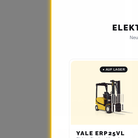
bieten innovative
Technologie und
robuster Qualität für
ELEK
zuverlässige Sicherheit
und Effizienz – perfekt
Neue
für jeden Bedarf.
● AUF LAGER
Geräte entdecken
YALE ERP25VL