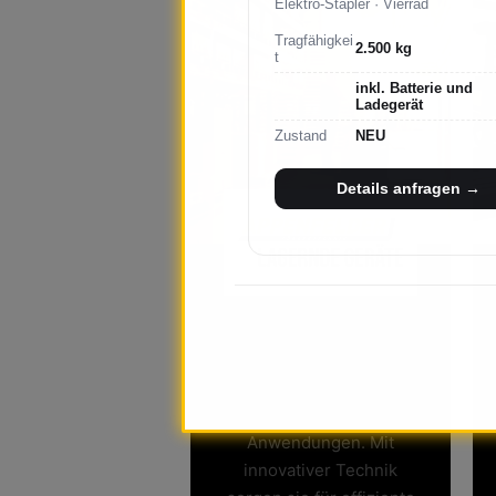
Elektro-Stapler · Vierrad
Tragfähigkei
2.500 kg
t
inkl. Batterie und
Ladegerät
Zustand
NEU
Details anfragen →
Die neuen Stockgeräte
bieten robuste Leistung
und hohe Flexibilität für
eine Vielzahl von
Anwendungen. Mit
innovativer Technik