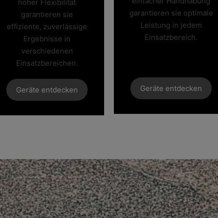
einfacher Handhabung
hoher Flexibilität
garantieren sie optimale
garantieren sie
Leistung in jedem
effiziente, zuverlässige
Einsatzbereich.
Ergebnisse in
verschiedenen
Einsatzbereichen.
Geräte entdecken
Geräte entdecken