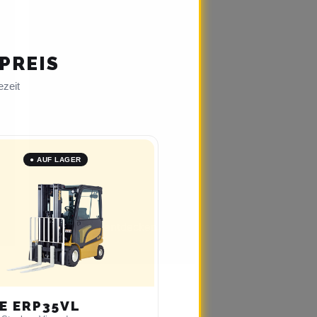
Sondermaschinen
bieten
maßgeschneiderte
PREIS
Lösungen für spezielle
Anforderungen. Mit
ezeit
innovativer Technik und
höchster Präzision
sorgen sie für optimale
Ergebnisse in
● AUF LAGER
individuellen
Einsatzbereichen.
Geräte entdecken
E ERP35VL