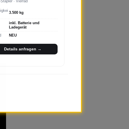
-Stapler · Vierrad
igkei
3.500 kg
inkl. Batterie und
Ladegerät
d
NEU
Details anfragen →