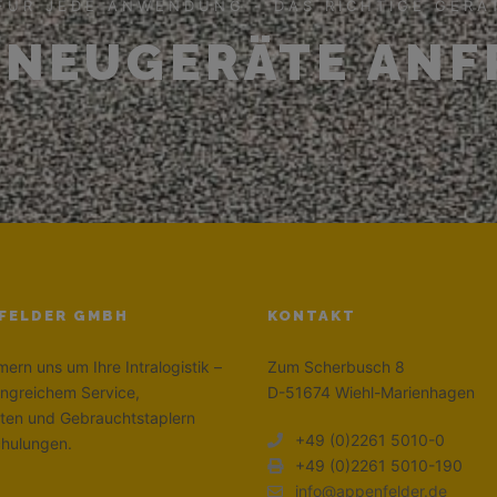
FÜR JEDE ANWENDUNG - DAS RICHTIGE GERÄ
 NEUGERÄTE AN
FELDER GMBH
KONTAKT
ern uns um Ihre Intralogistik –
Zum Scherbusch 8
ngreichem Service,
D-51674 Wiehl-Marienhagen
ten und Gebrauchtstaplern
+49 (0)2261 5010-0
chulungen.
+49 (0)2261 5010-190
info@appenfelder.de