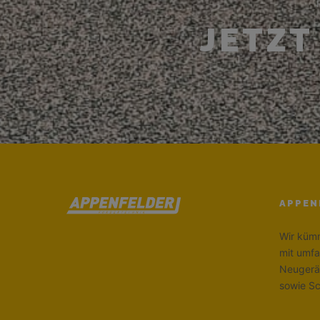
JETZT
APPEN
Wir kümm
mit umfa
Neugerä
sowie S