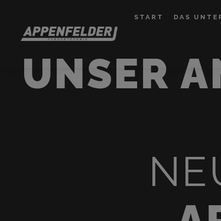
START
DAS UNTE
UNSER 
NE
A